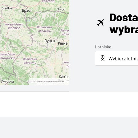
Dosta
wybra
Lotnisko
©
OpenStreetMap
contributors.