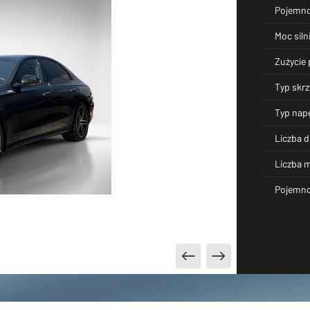
Pojemno
Moc siln
Zużycie 
Typ skrz
Typ nap
Liczba d
Liczba m
Pojemno