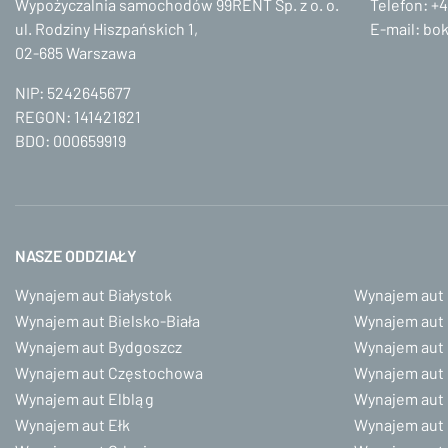
Wypożyczalnia samochodów 99RENT Sp. z o. o.
Telefon:
+4
ul. Rodziny Hiszpańskich 1,
E-mail:
bok
02-685 Warszawa
NIP: 5242645677
REGON: 141421821
BDO: 000659919
NASZE ODDZIAŁY
Wynajem aut Białystok
Wynajem aut 
Wynajem aut Bielsko-Biała
Wynajem aut
Wynajem aut Bydgoszcz
Wynajem aut 
Wynajem aut Częstochowa
Wynajem aut 
Wynajem aut Elbląg
Wynajem aut
Wynajem aut Ełk
Wynajem aut 