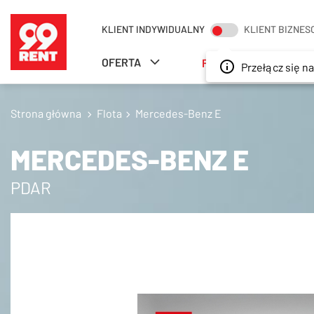
SZUKAJ
KLIENT INDYWIDUALNY
KLIENT BIZNE
OFERTA
FLOTA
ODDZIA
Przełącz się na 
Strona główna
Flota
Mercedes-Benz E
MERCEDES-BENZ E
PDAR