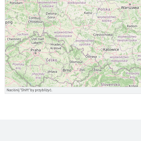
Naciśnij "Shift" by przybliżyć.