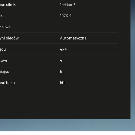
ść silnika
1993cm³
ika
197KM
paliwa
yni biegów
Automatyczna
ędu
4x4
rzwi
4
iejsc
5
ść baku
50l