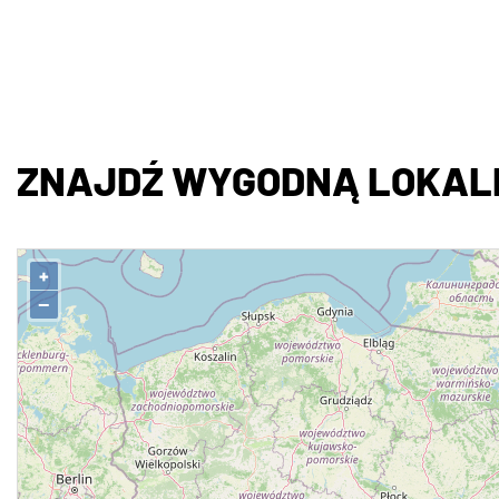
ZNAJDŹ WYGODNĄ LOKALI
+
−