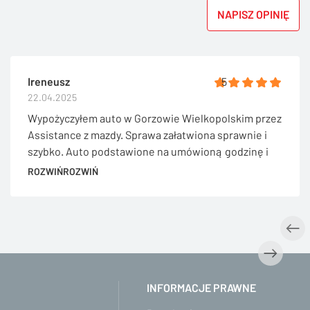
NAPISZ OPINIĘ
Ireneusz
5
22.04.2025
Wypożyczyłem auto w Gorzowie Wielkopolskim przez
Assistance z mazdy. Sprawa załatwiona sprawnie i
szybko. Auto podstawione na umówioną godzinę i
adres. Przekazanie auta konkretnie i szybko. Pełen
ROZWIŃ
ROZWIŃ
profesjonalizm. Jestem bardzo zadowolony .
Polecam
INFORMACJE PRAWNE