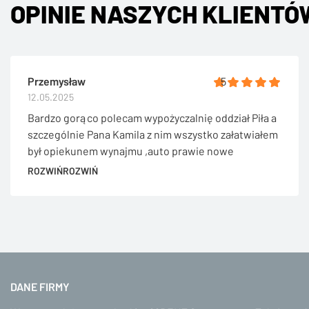
OPINIE NASZYCH KLIENTÓ
Przemysław
5
12.05.2025
Bardzo gorąco polecam wypożyczalnię oddział Piła a
szczególnie Pana Kamila z nim wszystko załatwiałem
był opiekunem wynajmu ,auto prawie nowe
podstawił na czas ,wszystko wyjaśnił pokazał ,bardzo
ROZWIŃ
ROZWIŃ
miły kontakt .Zdanie auta na telefon bez problemowo
szybko i sprawnie.Na pewno jeszcze skorzystam.
DANE FIRMY