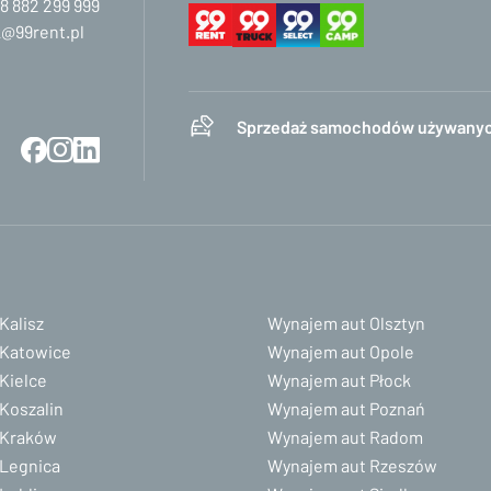
8 882 299 999
@99rent.pl
Sprzedaż samochodów używany
Kalisz
Wynajem aut Olsztyn
 Katowice
Wynajem aut Opole
Kielce
Wynajem aut Płock
Koszalin
Wynajem aut Poznań
 Kraków
Wynajem aut Radom
Legnica
Wynajem aut Rzeszów