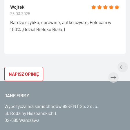
Wojtek
25.03.2025
Bardzo szybko, sprawnie, autko czyste. Polecam w
100% ,Odzial Bielsko Biała:)
NAPISZ OPINIĘ
DANE FIRMY
Wypożyczalnia samochodów 99RENT Sp. z o. o.
ul. Rodziny Hiszpańskich 1,
02-685 Warszawa