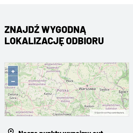
ZNAJDŹ WYGODNĄ
LOKALIZACJĘ ODBIORU
+
−
©
OpenStreetMap
contributors.