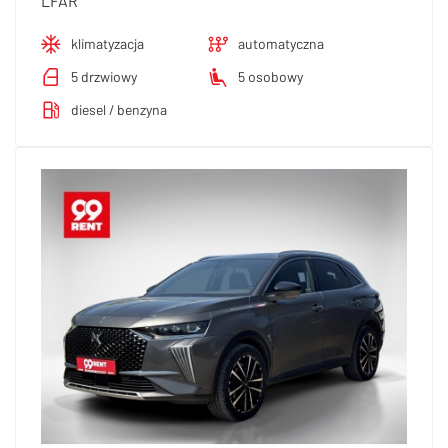
LFAR
klimatyzacja
automatyczna
5 drzwiowy
5 osobowy
diesel / benzyna