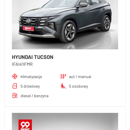
HYUNDAI TUCSON
IFAH/IFMR
klimatyzacja
aut / manual
5 drzwiowy
5 osobowy
diesel / benzyna