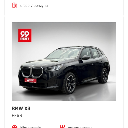
diesel / benzyna
BMW X3
PFAR
klimatyzacja
automatyczna