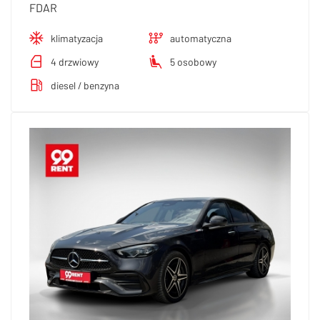
FDAR
klimatyzacja
automatyczna
4 drzwiowy
5 osobowy
diesel / benzyna