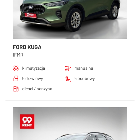
FORD KUGA
IFMR
klimatyzacja
manualna
5 drzwiowy
5 osobowy
diesel / benzyna