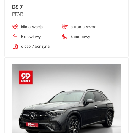
DS 7
PFAR
klimatyzacja
automatyczna
5 drzwiowy
5 osobowy
diesel / benzyna