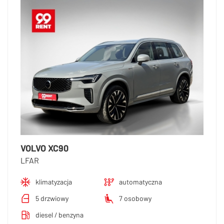
VOLVO XC90
LFAR
klimatyzacja
automatyczna
5 drzwiowy
7 osobowy
diesel / benzyna