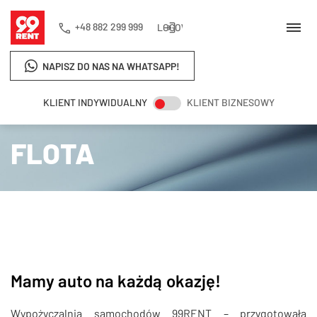
+48 882 299 999
LOGOWANIE
NAPISZ DO NAS NA WHATSAPP!
KLIENT INDYWIDUALNY
KLIENT BIZNESOWY
Strona główna
Flota
FLOTA
Mamy auto na każdą okazję!
Wypożyczalnia samochodów 99RENT – przygotowała