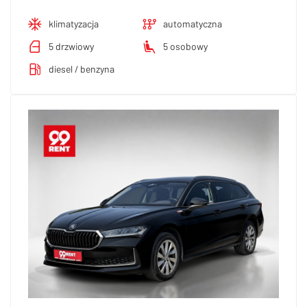
klimatyzacja
automatyczna
5 drzwiowy
5 osobowy
diesel / benzyna