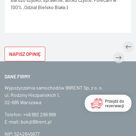
100% ,Odzial Bielsko Biała:)
NAPISZ OPINIĘ
DANE FIRMY
Wypożyczalnia samochodów 99RENT Sp. z o. o.
ul. Rodziny Hiszpańskich 1,
Przejdź do
02-685 Warszawa
rezerwacji
Telefon:
+48 882 299 999
E-mail:
bok@99rent.pl
NIP: 5242645677