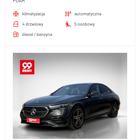
PDAR
klimatyzacja
automatyczna
4 drzwiowy
5 osobowy
diesel / benzyna