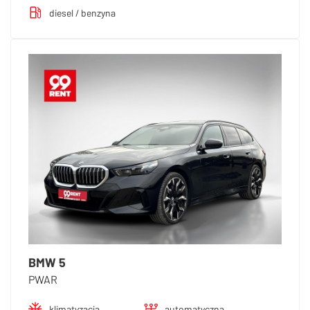
diesel / benzyna
BMW 5
PWAR
klimatyzacja
automatyczna