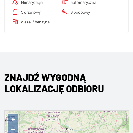
klimatyzacja
automatyczna
5 drzwiowy
9 osobowy
diesel / benzyna
ZNAJDŹ WYGODNĄ
LOKALIZACJĘ ODBIORU
+
−