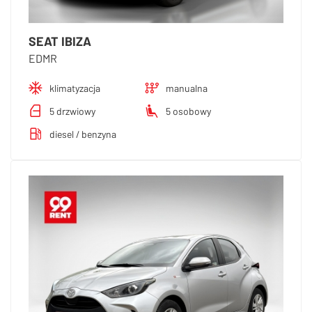
SEAT IBIZA
EDMR
klimatyzacja
manualna
5 drzwiowy
5 osobowy
diesel / benzyna