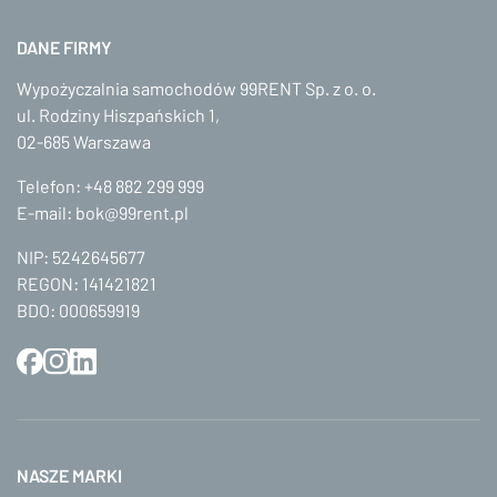
DANE FIRMY
Wypożyczalnia samochodów 99RENT Sp. z o. o.
ul. Rodziny Hiszpańskich 1,
02-685 Warszawa
Telefon:
+48 882 299 999
E-mail:
bok@99rent.pl
NIP: 5242645677
REGON: 141421821
BDO: 000659919
NASZE MARKI