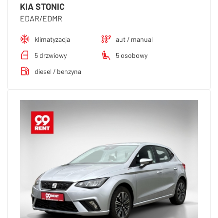
KIA STONIC
EDAR/EDMR
klimatyzacja
aut / manual
5 drzwiowy
5 osobowy
diesel / benzyna