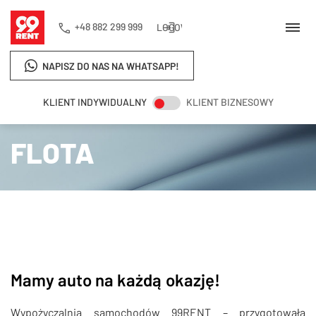
+48 882 299 999
LOGOWANIE
NAPISZ DO NAS NA WHATSAPP!
KLIENT INDYWIDUALNY
KLIENT BIZNESOWY
Strona główna
Flota
FLOTA
Mamy auto na każdą okazję!
Wypożyczalnia samochodów 99RENT – przygotowała