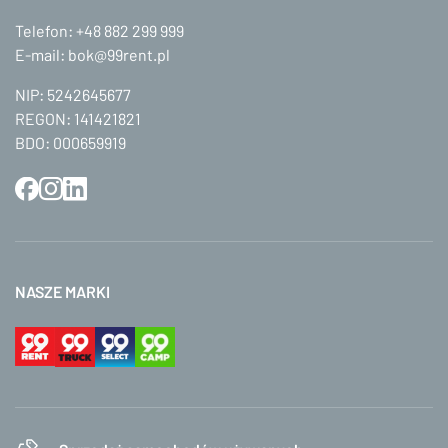
Telefon:
+48 882 299 999
E-mail:
bok@99rent.pl
NIP: 5242645677
REGON: 141421821
BDO: 000659919
NASZE MARKI