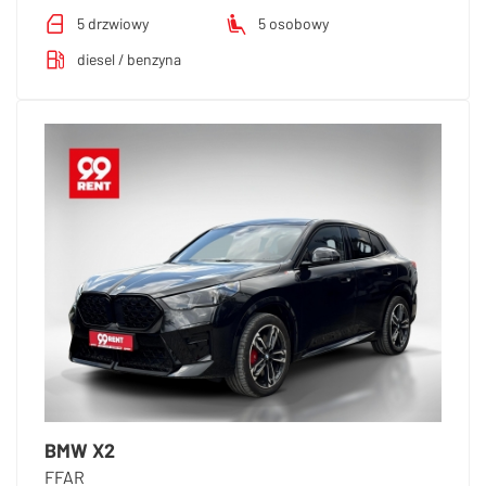
5 drzwiowy
5 osobowy
diesel / benzyna
BMW X2
FFAR