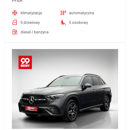
PFAR
klimatyzacja
automatyczna
5 drzwiowy
5 osobowy
diesel / benzyna