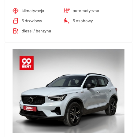
klimatyzacja
automatyczna
5 drzwiowy
5 osobowy
diesel / benzyna