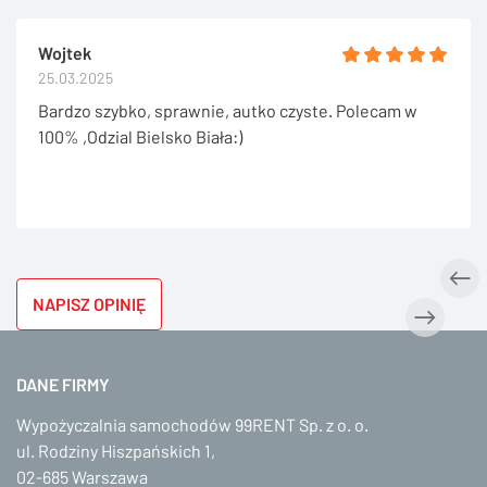
Wojtek
25.03.2025
Bardzo szybko, sprawnie, autko czyste. Polecam w
100% ,Odzial Bielsko Biała:)
NAPISZ OPINIĘ
DANE FIRMY
Wypożyczalnia samochodów 99RENT Sp. z o. o.
ul. Rodziny Hiszpańskich 1,
02-685 Warszawa