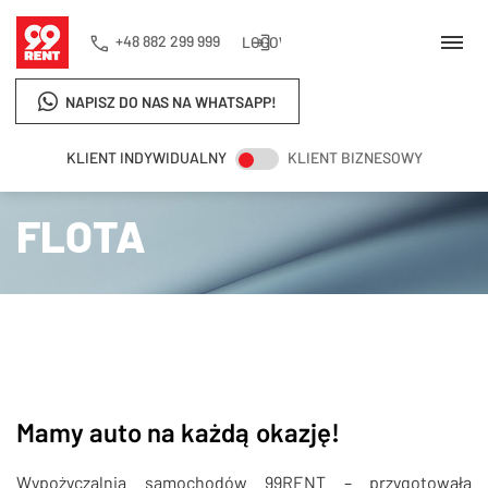
+48 882 299 999
LOGOWANIE
NAPISZ DO NAS NA WHATSAPP!
KLIENT INDYWIDUALNY
KLIENT BIZNESOWY
Strona główna
Flota
FLOTA
Mamy auto na każdą okazję!
Wypożyczalnia samochodów 99RENT – przygotowała