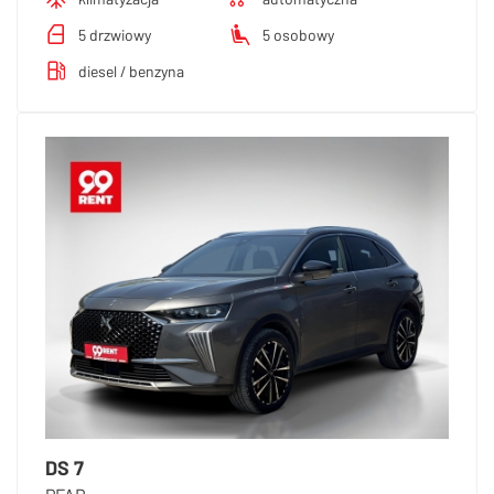
5 drzwiowy
5 osobowy
diesel / benzyna
DS 7