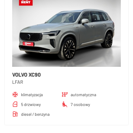
VOLVO XC90
LFAR
klimatyzacja
automatyczna
5 drzwiowy
7 osobowy
diesel / benzyna