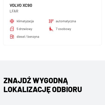
VOLVO XC90
LFAR
klimatyzacja
automatyczna
5 drzwiowy
7 osobowy
diesel / benzyna
ZNAJDŹ WYGODNĄ
LOKALIZACJĘ ODBIORU