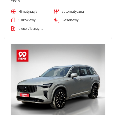
PFAR
klimatyzacja
automatyczna
5 drzwiowy
5 osobowy
diesel / benzyna