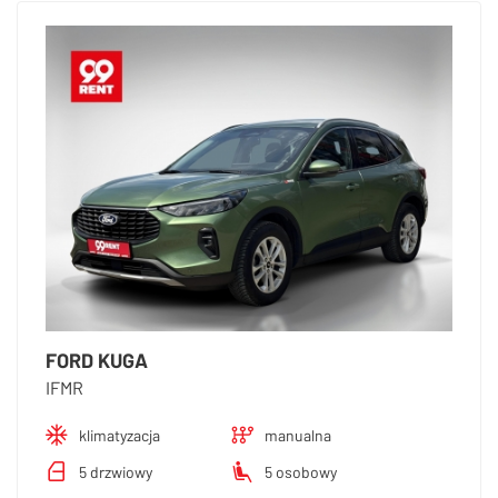
FORD KUGA
IFMR
klimatyzacja
manualna
5 drzwiowy
5 osobowy