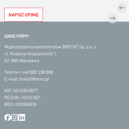
NAPISZ OPINIĘ
DANE FIRMY
Wypożyczalnia samochodów 99RENT Sp. z o. o.
ul. Rodziny Hiszpańskich 1,
02-685 Warszawa
Telefon:
+48 882 299 999
E-mail:
bok@99rent.pl
NIP: 5242645677
REGON: 141421821
BDO: 000659919