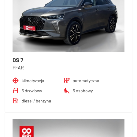
DS 7
PFAR
klimatyzacja
automatyczna
5 drzwiowy
5 osobowy
diesel / benzyna