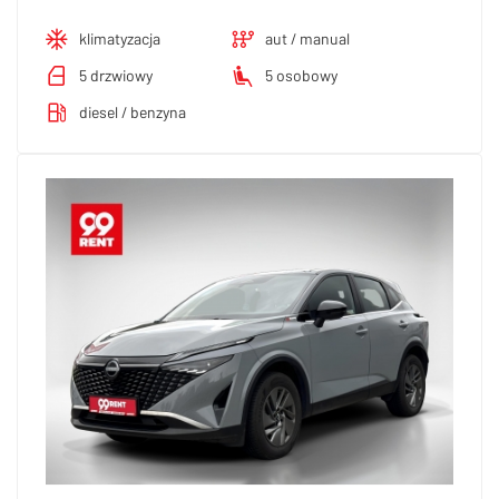
klimatyzacja
aut / manual
5 drzwiowy
5 osobowy
diesel / benzyna