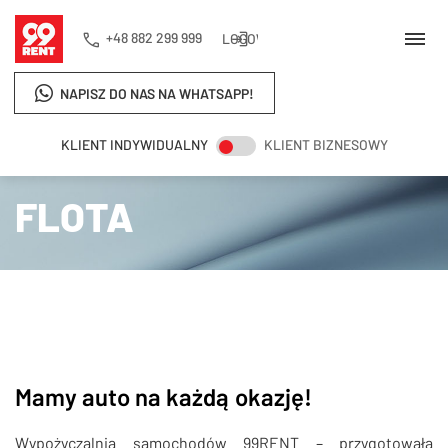
+48 882 299 999
LOGOWANIE
NAPISZ DO NAS NA WHATSAPP!
KLIENT INDYWIDUALNY
KLIENT BIZNESOWY
Strona główna
Flota
FLOTA
Mamy auto na każdą okazję!
Wypożyczalnia samochodów 99RENT – przygotowała