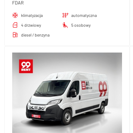
FDAR
klimatyzacja
automatyczna
4 drzwiowy
5 osobowy
diesel / benzyna