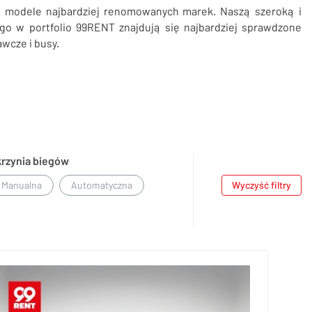
e modele najbardziej renomowanych marek. Naszą szeroką i
ego w portfolio 99RENT znajdują się najbardziej sprawdzone
wcze i busy.
krzynia biegów
Manualna
Automatyczna
Wyczyść filtry