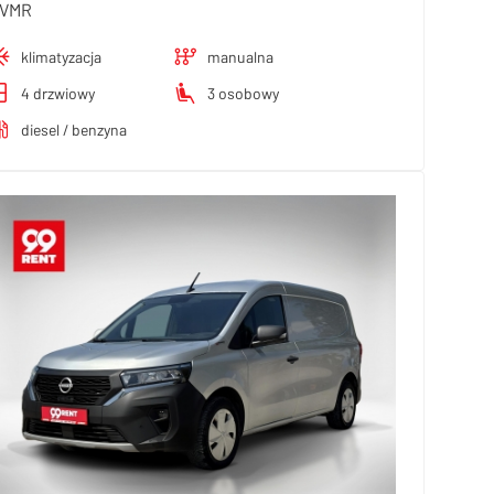
VMR
klimatyzacja
manualna
4 drzwiowy
3 osobowy
diesel / benzyna