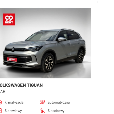
OLKSWAGEN TIGUAN
FAR
klimatyzacja
automatyczna
5 drzwiowy
5 osobowy