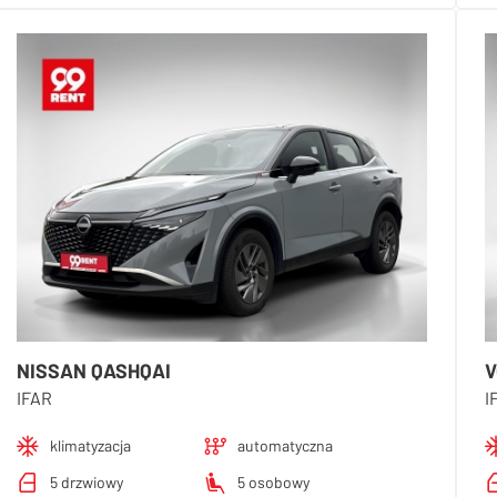
NISSAN QASHQAI
V
IFAR
I
klimatyzacja
automatyczna
5 drzwiowy
5 osobowy