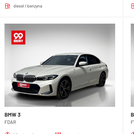
diesel / benzyna
BMW 3
B
FDAR
F