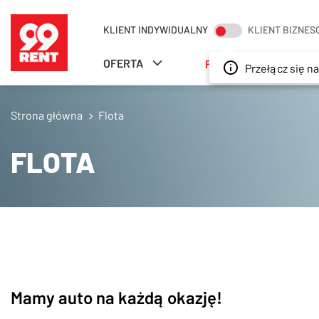
SZUKAJ
KLIENT INDYWIDUALNY
KLIENT BIZNE
OFERTA
FLOTA
ODDZIA
Przełącz się na 
Strona główna
Flota
FLOTA
Mamy auto na każdą okazję!