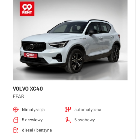
VOLVO XC40
FFAR
klimatyzacja
automatyczna
5 drzwiowy
5 osobowy
diesel / benzyna