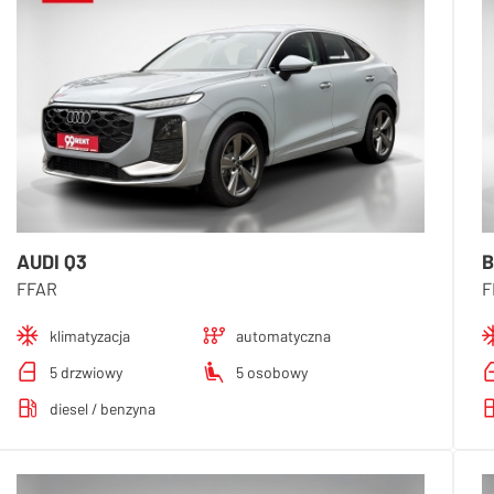
AUDI Q3
B
FFAR
F
klimatyzacja
automatyczna
5 drzwiowy
5 osobowy
diesel / benzyna