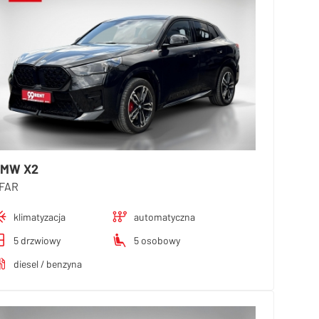
MW X2
FAR
klimatyzacja
automatyczna
5 drzwiowy
5 osobowy
diesel / benzyna