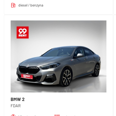
diesel / benzyna
BMW 2
FDAR