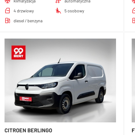
klimatyzacja
automatyczna
4 drzwiowy
5 osobowy
diesel / benzyna
CITROEN BERLINGO
F