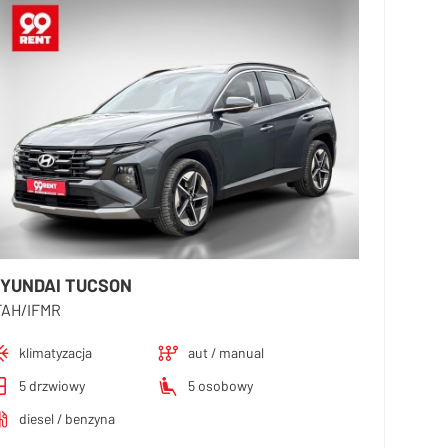
YUNDAI TUCSON
FAH/IFMR
klimatyzacja
aut / manual
5 drzwiowy
5 osobowy
diesel / benzyna