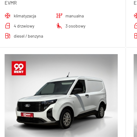
EVMR
E
klimatyzacja
manualna
4 drzwiowy
3 osobowy
diesel / benzyna