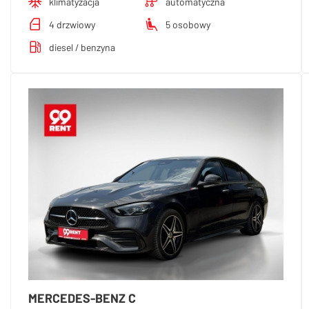
klimatyzacja
automatyczna
4 drzwiowy
5 osobowy
diesel / benzyna
MERCEDES-BENZ C