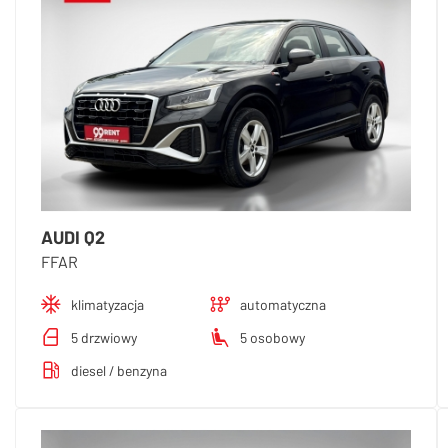
AUDI Q2
FFAR
klimatyzacja
automatyczna
5 drzwiowy
5 osobowy
diesel / benzyna