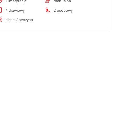
klimatyzacja
manualna
4 drzwiowy
2 osobowy
diesel / benzyna