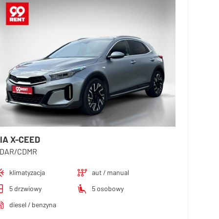
IA X-CEED
DAR/CDMR
klimatyzacja
aut / manual
5 drzwiowy
5 osobowy
diesel / benzyna