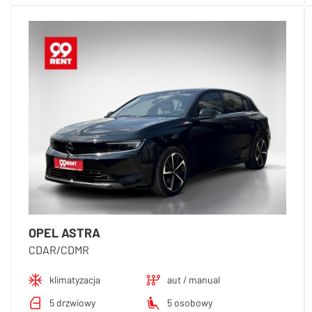
OPEL ASTRA
CDAR/CDMR
klimatyzacja
aut / manual
5 drzwiowy
5 osobowy