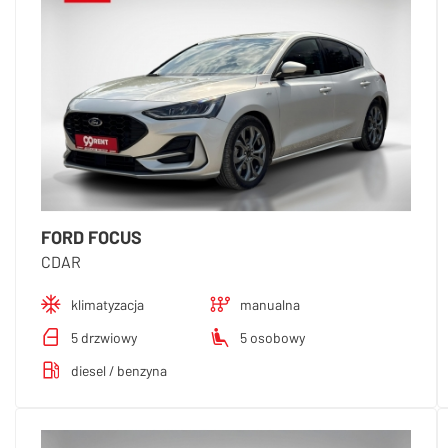
FORD FOCUS
CDAR
klimatyzacja
manualna
5 drzwiowy
5 osobowy
diesel / benzyna