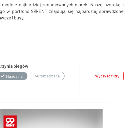
e modele najbardziej renomowanych marek. Naszą szeroką i
ego w portfolio 99RENT znajdują się najbardziej sprawdzone
wcze i busy.
krzynia biegów
Automatyczna
Wyczyść filtry
Manualna