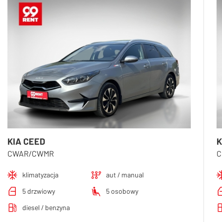
KIA CEED
K
CWAR/CWMR
C
klimatyzacja
aut / manual
5 drzwiowy
5 osobowy
diesel / benzyna