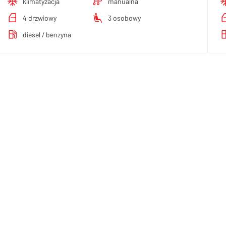
klimatyzacja
manualna
4 drzwiowy
3 osobowy
diesel / benzyna