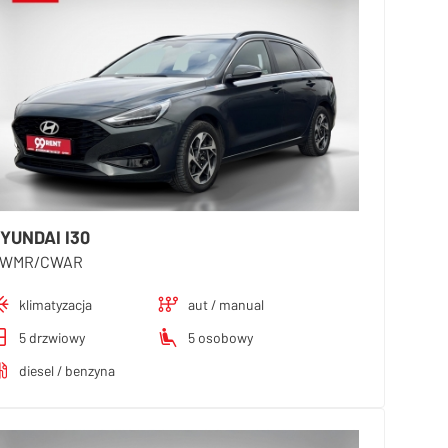
YUNDAI I30
WMR/CWAR
klimatyzacja
aut / manual
5 drzwiowy
5 osobowy
diesel / benzyna