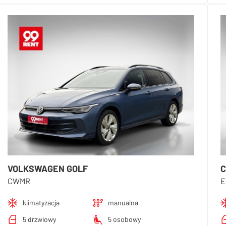
VOLKSWAGEN GOLF
C
CWMR
E
klimatyzacja
manualna
5 drzwiowy
5 osobowy