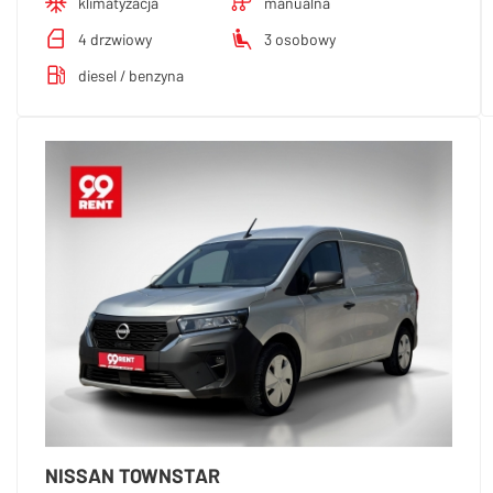
klimatyzacja
manualna
4 drzwiowy
3 osobowy
diesel / benzyna
NISSAN TOWNSTAR