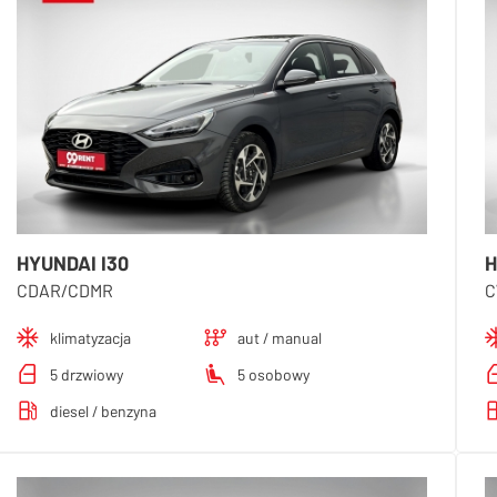
HYUNDAI I30
H
CDAR/CDMR
C
klimatyzacja
aut / manual
5 drzwiowy
5 osobowy
diesel / benzyna