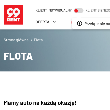
SZUKAJ
KLIENT INDYWIDUALNY
KLIENT BIZNE
OFERTA
FLOTA
ODDZIA
Przełącz się na 
Strona główna
Flota
FLOTA
Mamy auto na każdą okazję!