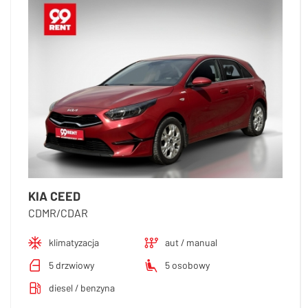
KIA CEED
CDMR/CDAR
klimatyzacja
aut / manual
5 drzwiowy
5 osobowy
diesel / benzyna