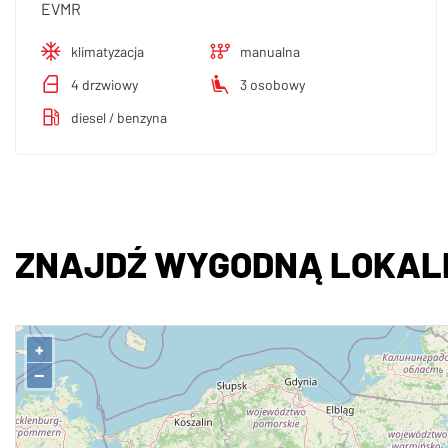
EVMR
klimatyzacja
manualna
4 drzwiowy
3 osobowy
diesel / benzyna
ZNAJDŹ WYGODNĄ LOKALI
+
−