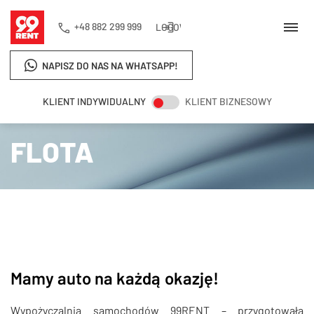
+48 882 299 999
LOGOWANIE
NAPISZ DO NAS NA WHATSAPP!
KLIENT INDYWIDUALNY
KLIENT BIZNESOWY
Strona główna
Flota
FLOTA
Mamy auto na każdą okazję!
Wypożyczalnia samochodów 99RENT – przygotowała