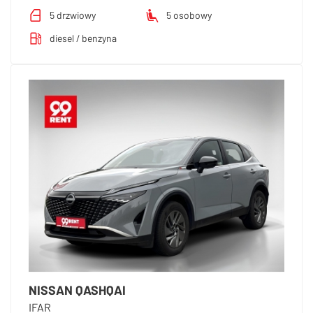
5 drzwiowy
5 osobowy
diesel / benzyna
NISSAN QASHQAI
IFAR