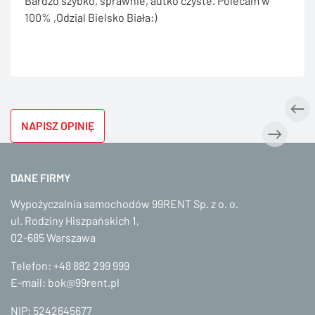
Bardzo szybko, sprawnie, autko czyste. Polecam w
100% ,Odzial Bielsko Biała:)
NAPISZ OPINIĘ
DANE FIRMY
Wypożyczalnia samochodów 99RENT Sp. z o. o.
ul. Rodziny Hiszpańskich 1,
02-685 Warszawa
Telefon:
+48 882 299 999
E-mail:
bok@99rent.pl
NIP: 5242645677