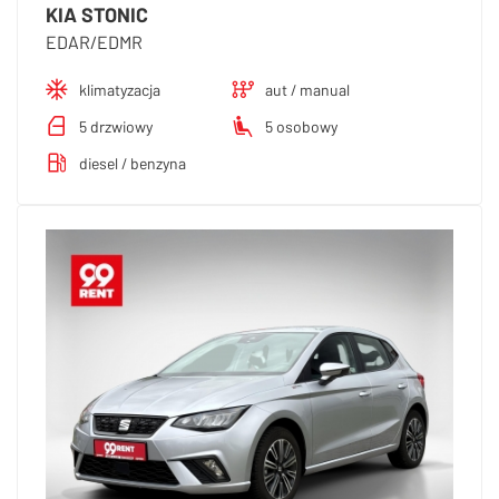
KIA STONIC
EDAR/EDMR
klimatyzacja
aut / manual
5 drzwiowy
5 osobowy
diesel / benzyna