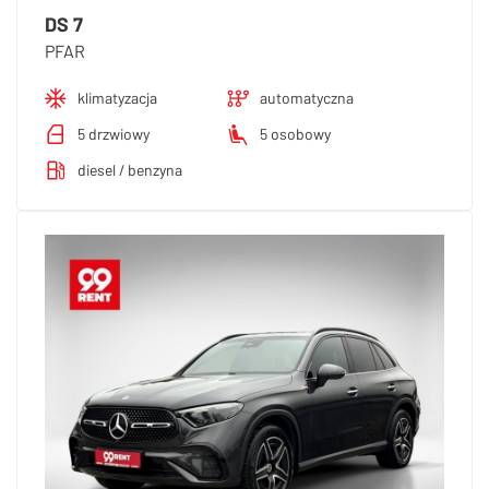
DS 7
PFAR
klimatyzacja
automatyczna
5 drzwiowy
5 osobowy
diesel / benzyna