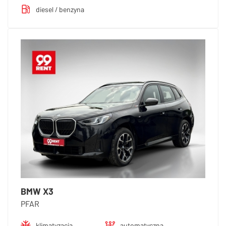
diesel / benzyna
BMW X3
PFAR
klimatyzacja
automatyczna