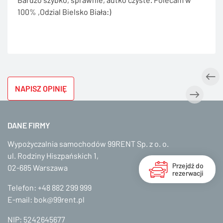
100% ,Odzial Bielsko Biała:)
NAPISZ OPINIĘ
DANE FIRMY
Wypożyczalnia samochodów 99RENT Sp. z o. o.
ul. Rodziny Hiszpańskich 1,
Przejdź do
02-685 Warszawa
rezerwacji
Telefon:
+48 882 299 999
E-mail:
bok@99rent.pl
NIP: 5242645677