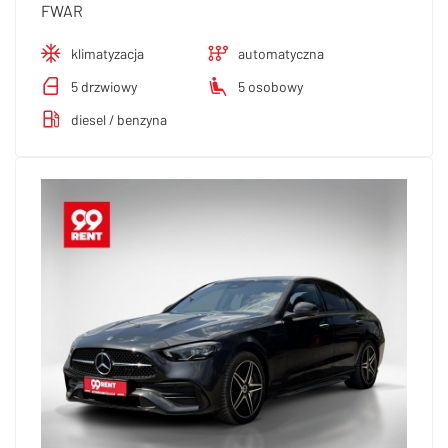
FWAR
klimatyzacja
automatyczna
5 drzwiowy
5 osobowy
diesel / benzyna