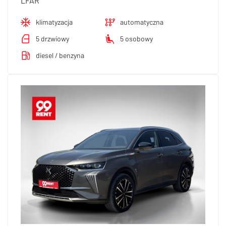
LFAR
klimatyzacja
automatyczna
5 drzwiowy
5 osobowy
diesel / benzyna