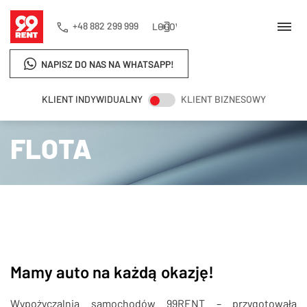
+48 882 299 999
LOGOWANIE
NAPISZ DO NAS NA WHATSAPP!
KLIENT INDYWIDUALNY
KLIENT BIZNESOWY
Strona główna
Flota
FLOTA
Mamy auto na każdą okazję!
Wypożyczalnia samochodów 99RENT – przygotowała