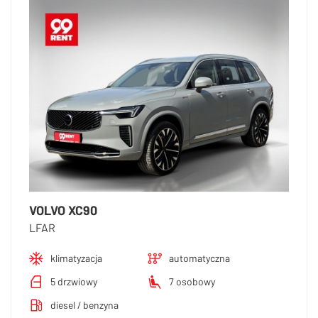
VOLVO XC90
LFAR
klimatyzacja
automatyczna
5 drzwiowy
7 osobowy
diesel / benzyna