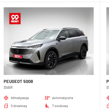
PEUGEOT 5008
P
SVAR
S
klimatyzacja
automatyczna
5 drzwiowy
7 osobowy