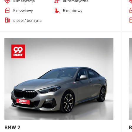
klimatyzacja
automatyczna
5 drzwiowy
5 osobowy
diesel / benzyna
BMW 2
B