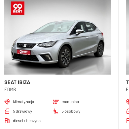
SEAT IBIZA
T
EDMR
E
klimatyzacja
manualna
5 drzwiowy
5 osobowy
diesel / benzyna