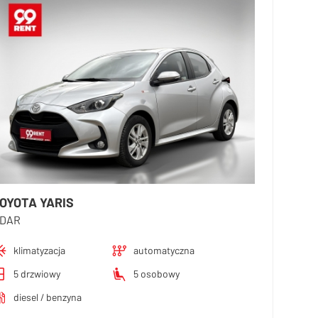
OYOTA YARIS
DAR
klimatyzacja
automatyczna
5 drzwiowy
5 osobowy
diesel / benzyna