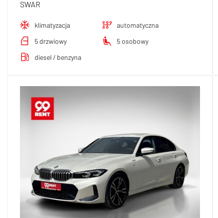
SWAR
klimatyzacja
automatyczna
5 drzwiowy
5 osobowy
diesel / benzyna