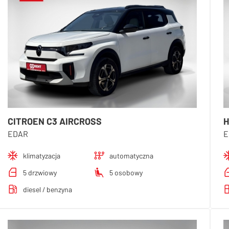
CITROEN C3 AIRCROSS
H
EDAR
E
klimatyzacja
automatyczna
5 drzwiowy
5 osobowy
diesel / benzyna