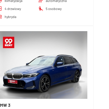
klimatyzacja
automatyczna
4 drzwiowy
5 osobowy
hybryda
MW 3