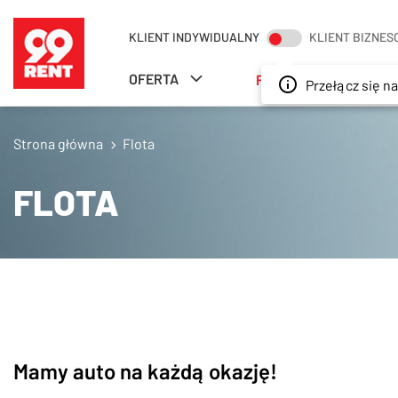
SZUKAJ
KLIENT INDYWIDUALNY
KLIENT BIZNE
OFERTA
FLOTA
ODDZIA
Przełącz się na 
Strona główna
Flota
FLOTA
Mamy auto na każdą okazję!