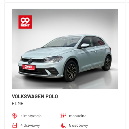
VOLKSWAGEN POLO
EDMR
klimatyzacja
manualna
4 drzwiowy
5 osobowy