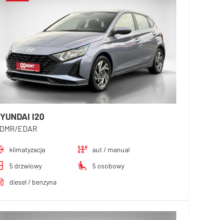
YUNDAI I20
DMR/EDAR
klimatyzacja
aut / manual
5 drzwiowy
5 osobowy
diesel / benzyna