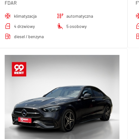
FDAR
F
klimatyzacja
automatyczna
4 drzwiowy
5 osobowy
diesel / benzyna