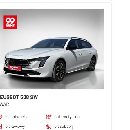
EUGEOT 508 SW
WAR
klimatyzacja
automatyczna
5 drzwiowy
5 osobowy