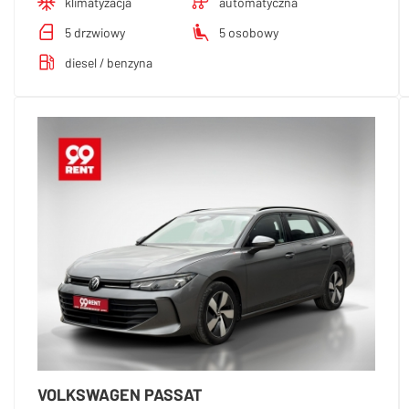
klimatyzacja
automatyczna
5 drzwiowy
5 osobowy
diesel / benzyna
VOLKSWAGEN PASSAT