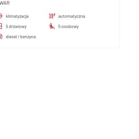
WAR
klimatyzacja
automatyczna
5 drzwiowy
5 osobowy
diesel / benzyna