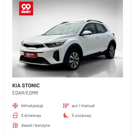
KIA STONIC
EDAR/EDMR
klimatyzacja
aut / manual
5 drzwiowy
5 osobowy
diesel / benzyna