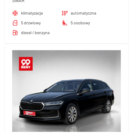
SWAR
klimatyzacja
automatyczna
5 drzwiowy
5 osobowy
diesel / benzyna