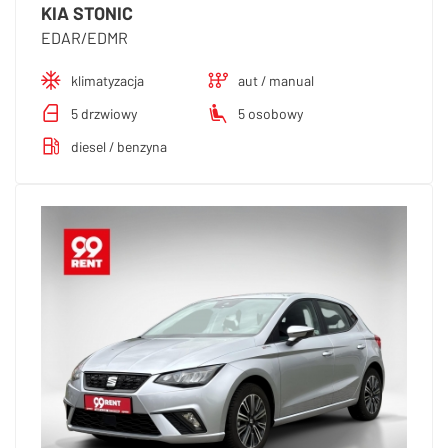
KIA STONIC
EDAR/EDMR
klimatyzacja
aut / manual
5 drzwiowy
5 osobowy
diesel / benzyna