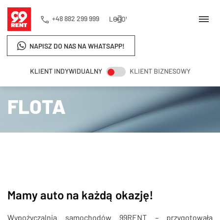
+48 882 299 999
LOGOWANIE
NAPISZ DO NAS NA WHATSAPP!
KLIENT INDYWIDUALNY
KLIENT BIZNESOWY
Strona główna
Flota
FLOTA
Mamy auto na każdą okazję!
Wypożyczalnia samochodów 99RENT – przygotowała