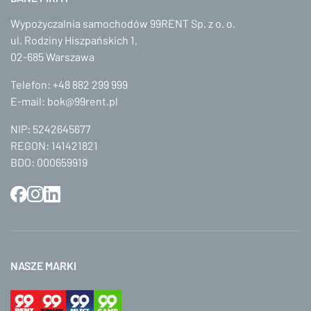
Wypożyczalnia samochodów 99RENT Sp. z o. o.
ul. Rodziny Hiszpańskich 1,
02-685 Warszawa
Telefon:
+48 882 299 999
E-mail:
bok@99rent.pl
NIP: 5242645677
REGON: 141421821
BDO: 000659919
NASZE MARKI