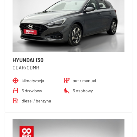
HYUNDAI I30
CDAR/CDMR
klimatyzacja
aut / manual
5 drzwiowy
5 osobowy
diesel / benzyna