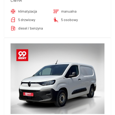
CWMR
klimatyzacja
manualna
5 drzwiowy
5 osobowy
diesel / benzyna