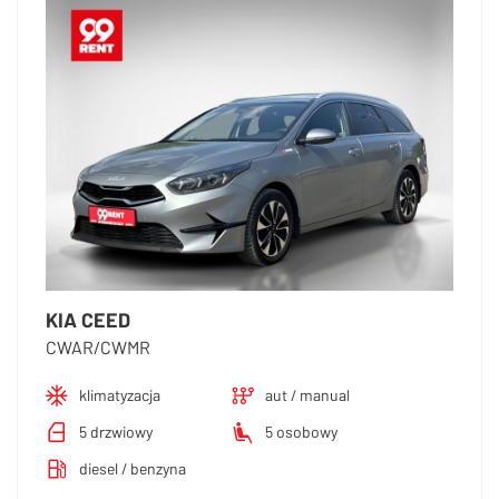
KIA CEED
CWAR/CWMR
klimatyzacja
aut / manual
5 drzwiowy
5 osobowy
diesel / benzyna