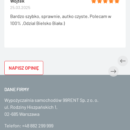
Wojtek
25.03.2025
Bardzo szybko, sprawnie, autko czyste. Polecam w
100% ,Odzial Bielsko Biała:)
NAPISZ OPINIĘ
DANE FIRMY
Wypożyczalnia samochodów 99RENT Sp. z o. o.
ul. Rodziny Hiszpańskich 1,
02-685 Warszawa
Telefon:
+48 882 299 999