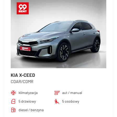
KIA X-CEED
CDAR/CDMR
klimatyzacja
aut / manual
5 drzwiowy
5 osobowy
diesel / benzyna