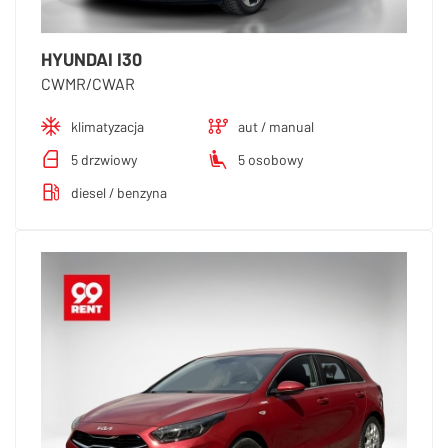
HYUNDAI I30
CWMR/CWAR
klimatyzacja
aut / manual
5 drzwiowy
5 osobowy
diesel / benzyna