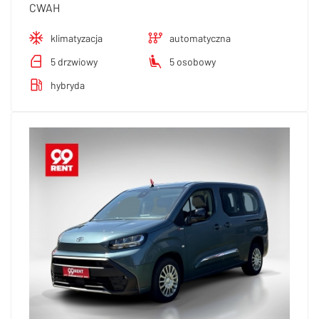
CWAH
klimatyzacja
automatyczna
5 drzwiowy
5 osobowy
hybryda