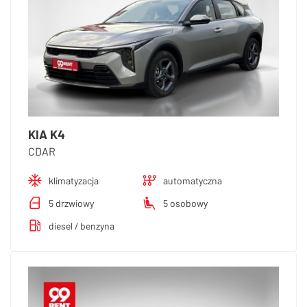
KIA K4
CDAR
klimatyzacja
automatyczna
5 drzwiowy
5 osobowy
diesel / benzyna