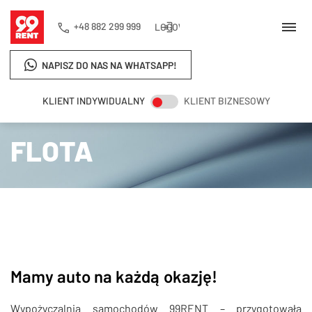
+48 882 299 999
LOGOWANIE
NAPISZ DO NAS NA WHATSAPP!
KLIENT INDYWIDUALNY
KLIENT BIZNESOWY
Strona główna
Flota
FLOTA
Mamy auto na każdą okazję!
Wypożyczalnia samochodów 99RENT – przygotowała