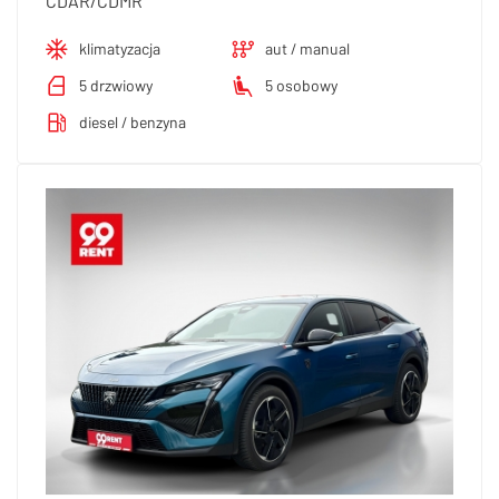
CDAR/CDMR
klimatyzacja
aut / manual
5 drzwiowy
5 osobowy
diesel / benzyna