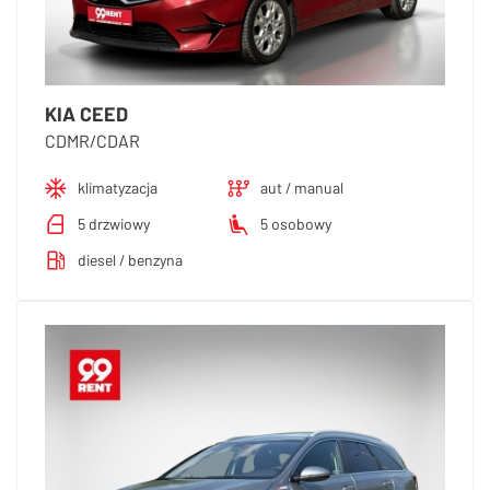
KIA CEED
CDMR/CDAR
klimatyzacja
aut / manual
5 drzwiowy
5 osobowy
diesel / benzyna