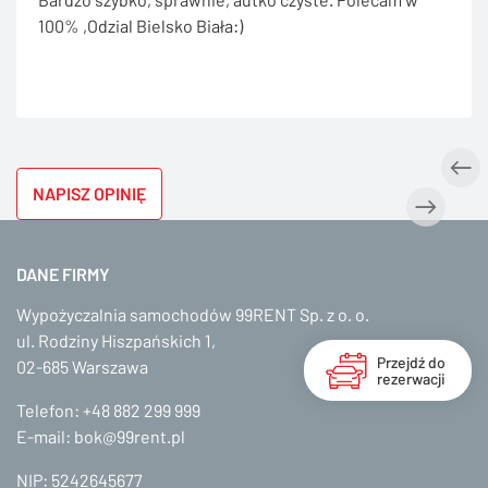
100% ,Odzial Bielsko Biała:)
NAPISZ OPINIĘ
DANE FIRMY
Wypożyczalnia samochodów 99RENT Sp. z o. o.
ul. Rodziny Hiszpańskich 1,
Przejdź do
02-685 Warszawa
rezerwacji
Telefon:
+48 882 299 999
E-mail:
bok@99rent.pl
NIP: 5242645677