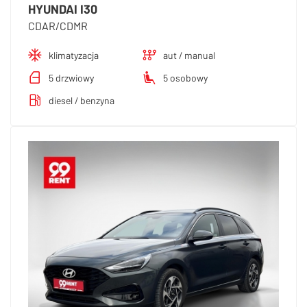
HYUNDAI I30
CDAR/CDMR
klimatyzacja
aut / manual
5 drzwiowy
5 osobowy
diesel / benzyna