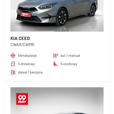
KIA CEED
CWAR/CWMR
klimatyzacja
aut / manual
5 drzwiowy
5 osobowy
diesel / benzyna