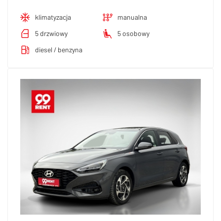
klimatyzacja
manualna
5 drzwiowy
5 osobowy
diesel / benzyna